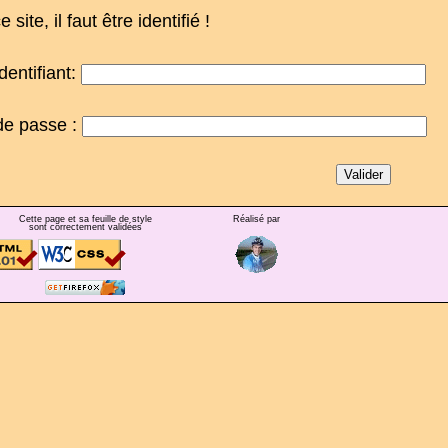
e site, il faut être identifié !
dentifiant:
de passe :
Cette page et sa feuille de style
Réalisé par
sont correctement validées