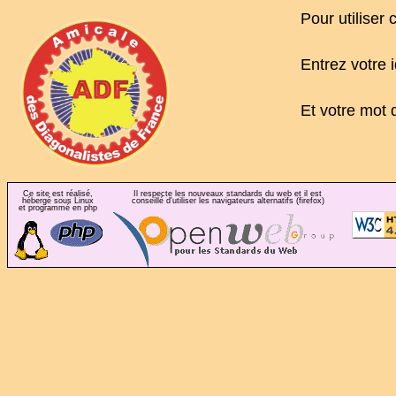
Pour utiliser c
Entrez votre i
Et votre mot 
Ce site est réalisé,
Il respecte les nouveaux standards du web et il est
hébergé sous Linux
conseillé d'utiliser les navigateurs alternatifs (firefox)
et programmé en php