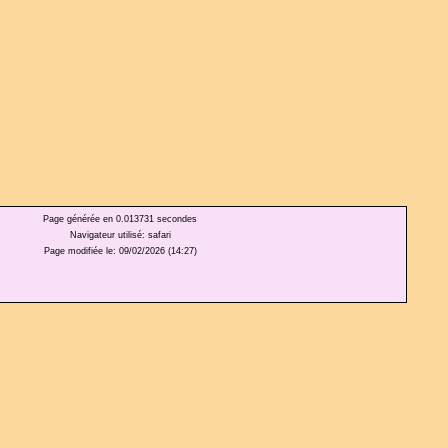
Page générée en 0.013731 secondes
Navigateur utilisé: safari
Page modifiée le: 09/02/2026 (14:27)